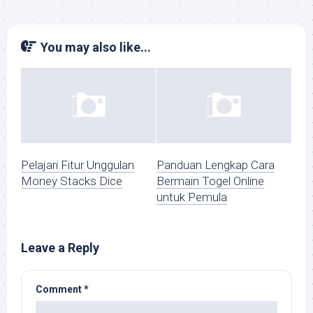
You may also like...
Pelajari Fitur Unggulan
Panduan Lengkap Cara
Money Stacks Dice
Bermain Togel Online
untuk Pemula
Leave a Reply
Comment
*