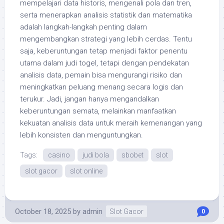
mempelajari data historis, mengenali pola dan tren,
serta menerapkan analisis statistik dan matematika
adalah langkah-langkah penting dalam
mengembangkan strategi yang lebih cerdas. Tentu
saja, keberuntungan tetap menjadi faktor penentu
utama dalam judi togel, tetapi dengan pendekatan
analisis data, pemain bisa mengurangi risiko dan
meningkatkan peluang menang secara logis dan
terukur. Jadi, jangan hanya mengandalkan
keberuntungan semata, melainkan manfaatkan
kekuatan analisis data untuk meraih kemenangan yang
lebih konsisten dan menguntungkan.
Tags:
casino
judi bola
sbobet
slot
slot gacor
slot online
October 18, 2025
by
admin
Slot Gacor
0