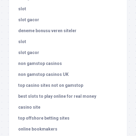
slot
slot gacor
deneme bonusu veren siteler
slot
slot gacor
non gamstop casinos
non gamstop casinos UK
top casino sites not on gamstop
best slots to play online for real money
casino site
top offshore betting sites
online bookmakers