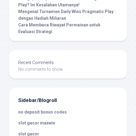
Play? Ini Kesalahan Utamanya!
Mengenal Turnamen Daily Wins Pragmatic Play
dengan Hadiah Miliaran
Cara Membaca Riwayat Permainan untuk
Evaluasi Strategi
Recent Comments
No comments to show.
Sidebar/Blogroll
no deposit bonus codes
slot gacor maxwin
slot gacor