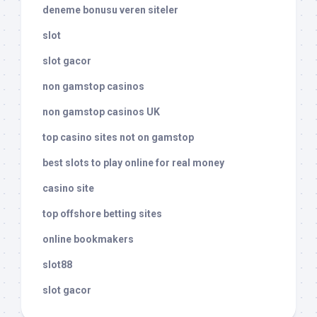
deneme bonusu veren siteler
slot
slot gacor
non gamstop casinos
non gamstop casinos UK
top casino sites not on gamstop
best slots to play online for real money
casino site
top offshore betting sites
online bookmakers
slot88
slot gacor