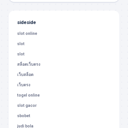
sideside
slot online
slot
slot
สล็อตเว็บตรง
เว็บสล็อต
เว็บตรง
togel online
slot gacor
sbobet
judi bola