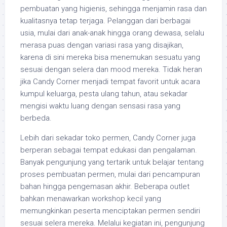
pembuatan yang higienis, sehingga menjamin rasa dan
kualitasnya tetap terjaga. Pelanggan dari berbagai
usia, mulai dari anak-anak hingga orang dewasa, selalu
merasa puas dengan variasi rasa yang disajikan,
karena di sini mereka bisa menemukan sesuatu yang
sesuai dengan selera dan mood mereka. Tidak heran
jika Candy Corner menjadi tempat favorit untuk acara
kumpul keluarga, pesta ulang tahun, atau sekadar
mengisi waktu luang dengan sensasi rasa yang
berbeda.
Lebih dari sekadar toko permen, Candy Corner juga
berperan sebagai tempat edukasi dan pengalaman.
Banyak pengunjung yang tertarik untuk belajar tentang
proses pembuatan permen, mulai dari pencampuran
bahan hingga pengemasan akhir. Beberapa outlet
bahkan menawarkan workshop kecil yang
memungkinkan peserta menciptakan permen sendiri
sesuai selera mereka. Melalui kegiatan ini, pengunjung