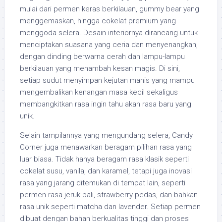
mulai dari permen keras berkilauan, gummy bear yang
menggemaskan, hingga cokelat premium yang
menggoda selera. Desain interiornya dirancang untuk
menciptakan suasana yang ceria dan menyenangkan,
dengan dinding berwarna cerah dan lampu-lampu
berkilauan yang menambah kesan magis. Di sini,
setiap sudut menyimpan kejutan manis yang mampu
mengembalikan kenangan masa kecil sekaligus
membangkitkan rasa ingin tahu akan rasa baru yang
unik.
Selain tampilannya yang mengundang selera, Candy
Corner juga menawarkan beragam pilihan rasa yang
luar biasa. Tidak hanya beragam rasa klasik seperti
cokelat susu, vanila, dan karamel, tetapi juga inovasi
rasa yang jarang ditemukan di tempat lain, seperti
permen rasa jeruk bali, strawberry pedas, dan bahkan
rasa unik seperti matcha dan lavender. Setiap permen
dibuat dengan bahan berkualitas tinggi dan proses