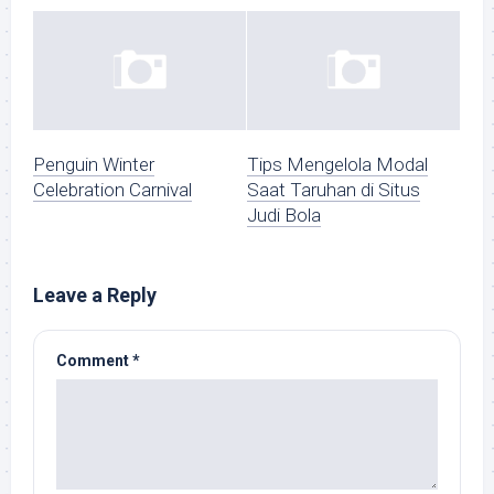
Penguin Winter
Tips Mengelola Modal
Celebration Carnival
Saat Taruhan di Situs
Judi Bola
Leave a Reply
Comment
*