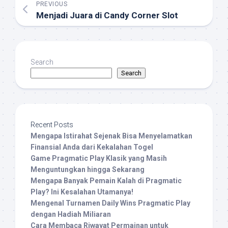
PREVIOUS
Menjadi Juara di Candy Corner Slot
Search
Search
Recent Posts
Mengapa Istirahat Sejenak Bisa Menyelamatkan
Finansial Anda dari Kekalahan Togel
Game Pragmatic Play Klasik yang Masih
Menguntungkan hingga Sekarang
Mengapa Banyak Pemain Kalah di Pragmatic
Play? Ini Kesalahan Utamanya!
Mengenal Turnamen Daily Wins Pragmatic Play
dengan Hadiah Miliaran
Cara Membaca Riwayat Permainan untuk