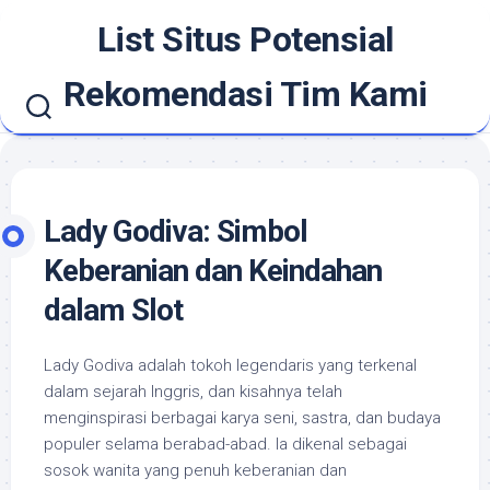
Skip
List Situs Potensial
to
content
Rekomendasi Tim Kami
Lady Godiva: Simbol
Keberanian dan Keindahan
dalam Slot
Lady Godiva adalah tokoh legendaris yang terkenal
dalam sejarah Inggris, dan kisahnya telah
menginspirasi berbagai karya seni, sastra, dan budaya
populer selama berabad-abad. Ia dikenal sebagai
sosok wanita yang penuh keberanian dan