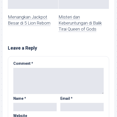
Menangkan Jackpot
Misteri dan
Besar di 5 Lion Reborn
Keberuntungan di Balik
Tirai Queen of Gods
Leave a Reply
Comment
*
Name
*
Email
*
Website