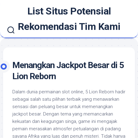
Skip
List Situs Potensial
to
content
Rekomendasi Tim Kami
Menangkan Jackpot Besar di 5
Lion Reborn
Dalam dunia permainan slot online, 5 Lion Reborn hadir
sebagai salah satu pilihan terbaik yang menawarkan
sensasi dan peluang besar untuk memenangkan
jackpot besar. Dengan tema yang memancarkan
kekuatan dan keagungan singa, game ini mengajak
pemain merasakan atmosfer petualangan di padang
savana Afrika yang luas dan penuh misteri. Tidak hanya