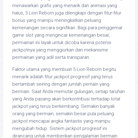
menawarkan grafis yang menarik dan animasi yang
halus, 5 Lion Reborn juga dilengkapi dengan fitur-fitur
bonus yang mampu meningkatkan peluang
kemenangan secara signifikan. Bagi para penggemar
game slot yang mengincar kemenangan besar,
permainan ini layak untuk dicoba karena potensi
jackpotnya yang menggiurkan dan mekanisme
permainan yang adil serta transparan.
Faktor utama yang membuat 5 Lion Reborn begitu
menarik adalah fitur jackpot progresif yang terus
bertambah seiring dengan jumlah pemain yang
bermain. Saat Anda memutar gulungan, setiap taruhan
yang Anda pasang akan berkontribusi terhadap total
jackpot yang terus berkembang. Semakin banyak
orang yang bermain, semakin besar pula peluang
jackpot mencapai angka fantastis yang mampu
mengubah hidup. Sistem jackpot progresif ini
dirancang untuk memberikan pengalaman bermain