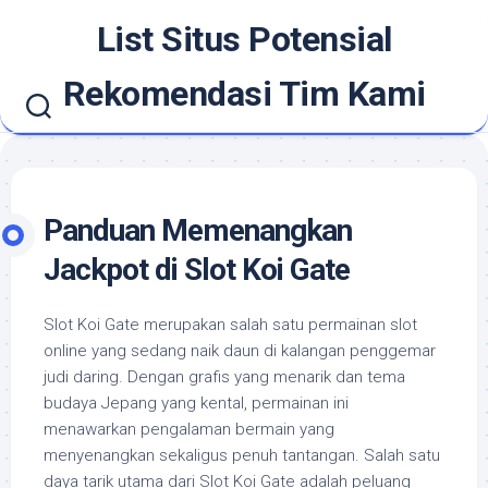
Skip
List Situs Potensial
to
content
Rekomendasi Tim Kami
Panduan Memenangkan
Jackpot di Slot Koi Gate
Slot Koi Gate merupakan salah satu permainan slot
online yang sedang naik daun di kalangan penggemar
judi daring. Dengan grafis yang menarik dan tema
budaya Jepang yang kental, permainan ini
menawarkan pengalaman bermain yang
menyenangkan sekaligus penuh tantangan. Salah satu
daya tarik utama dari Slot Koi Gate adalah peluang