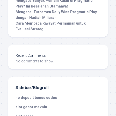
Mengapa Banyak Pemain Kalah di Pragmatic
Play? Ini Kesalahan Utamanya!
Mengenal Turnamen Daily Wins Pragmatic Play
dengan Hadiah Miliaran
Cara Membaca Riwayat Permainan untuk
Evaluasi Strategi
Recent Comments
No comments to show.
Sidebar/Blogroll
no deposit bonus codes
slot gacor maxwin