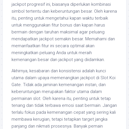
jackpot progresif ini, biasanya diperlukan kombinasi
simbol tertentu dan keberuntungan besar. Oleh karena
itu, penting untuk mengetahui kapan waktu terbaik
untuk menggunakan fitur bonus dan kapan harus
bermain dengan taruhan maksimal agar peluang
mendapatkan jackpot semakin besar. Memahami dan
memanfaatkan fitur ini secara optimal akan
meningkatkan peluang Anda untuk meraih
kemenangan besar dan jackpot yang diidamkan.
Akhirnya, kesabaran dan konsistensi adalah kunci
utama dalam upaya memenangkan jackpot di Slot Koi
Gate. Tidak ada jaminan kemenangan instan, dan
keberuntungan merupakan faktor utama dalam
permainan slot. Oleh karena itu, penting untuk tetap
tenang dan tidak terbawa emosi saat bermain. Jangan
terlalu fokus pada kemenangan cepat yang sering kali
membawa kerugian, tetapi tetapkan target jangka
panjang dan nikmati prosesnya. Banyak pemain