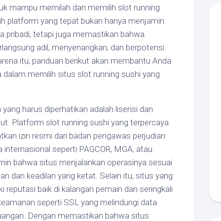
tuk mampu memilah dan memilih slot running
lih platform yang tepat bukan hanya menjamin
 pribadi, tetapi juga memastikan bahwa
langsung adil, menyenangkan, dan berpotensi
rena itu, panduan berikut akan membantu Anda
a dalam memilih situs slot running sushi yang
yang harus diperhatikan adalah lisensi dan
ebut. Platform slot running sushi yang terpercaya
kan izin resmi dari badan pengawas perjudian
ra internasional seperti PAGCOR, MGA, atau
amin bahwa situs menjalankan operasinya sesuai
 dan keadilan yang ketat. Selain itu, situs yang
 reputasi baik di kalangan pemain dan seringkali
 keamanan seperti SSL yang melindungi data
keuangan. Dengan memastikan bahwa situs