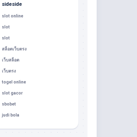
sideside
slot online
slot
slot
สล็อตเว็บตรง
เว็บสล็อต
เว็บตรง
togel online
slot gacor
sbobet
judi bola