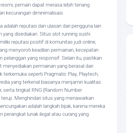
si resmi, pemain dapat merasa lebih tenang
dan kecurangan diminimalisasi.
a adalah reputasi dan ulasan dari pengguna lain
 yang disediakan. Situs slot running sushi
liki reputasi positif di komunitas judi online,
ang menyoroti keadilan permainan, kecepatan
 pelanggan yang responsif. Selain itu, pastikan
t menyediakan permainan yang berasal dari
k terkemuka seperti Pragmatic Play, Playtech,
edia yang terkenal biasanya menjamin kualitas
tur, serta tingkat RNG (Random Number
n teruji. Menghindari situs yang menawarkan
ncurigakan adalah langkah bijak, karena mereka
 perangkat lunak ilegal atau curang yang