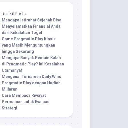
Recent Posts
Mengapa Istirahat Sejenak Bisa
Menyelamatkan Finansial Anda
dari Kekalahan Togel
Game Pragmatic Play Klasik
yang Masih Menguntungkan
hingga Sekarang
Mengapa Banyak Pemain Kalah
di Pragmatic Play? Ini Kesalahan
Utamanya!
Mengenal Turnamen Daily Wins
Pragmatic Play dengan Hadiah
Miliaran
Cara Membaca Riwayat
Permainan untuk Evaluasi
Strategi