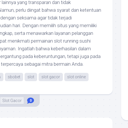
lainnya yang transparan dan tidak
mun, perlu diingat bahwa syarat dan ketentuan
 dengan seksama agar tidak terjadi
dian hari. Dengan memilih situs yang memiliki
s lengkap, serta menawarkan layanan pelanggan
at menikmati permainan slot running sushi
yaman. Ingatlah bahwa keberhasilan dalam
ergantung pada keberuntungan, tetapi juga pada
 terpercaya sebagai mitra bermain Anda.
a
sbobet
slot
slot gacor
slot online
Slot Gacor
0
..