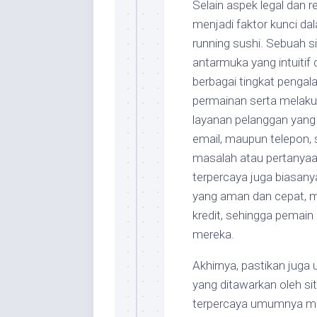
Selain aspek legal dan 
menjadi faktor kunci da
running sushi. Sebuah 
antarmuka yang intuitif
berbagai tingkat penga
permainan serta melakuk
layanan pelanggan yang r
email, maupun telepon,
masalah atau pertanyaa
terpercaya juga biasa
yang aman dan cepat, mul
kredit, sehingga pemain
mereka.
Akhirnya, pastikan jug
yang ditawarkan oleh sit
terpercaya umumnya me