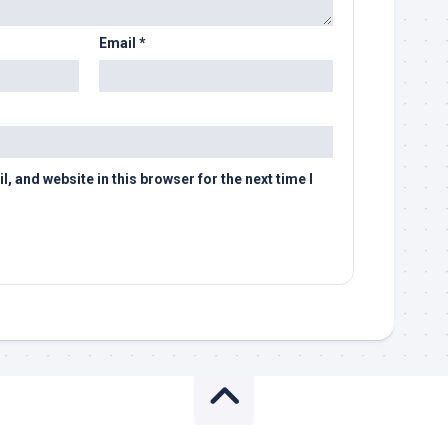
Email
*
 and website in this browser for the next time I