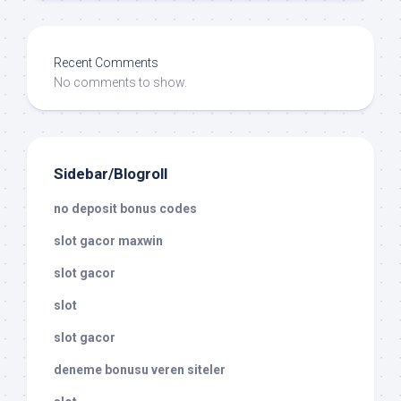
Recent Comments
No comments to show.
Sidebar/Blogroll
no deposit bonus codes
slot gacor maxwin
slot gacor
slot
slot gacor
deneme bonusu veren siteler