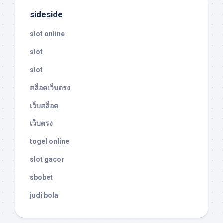
sideside
slot online
slot
slot
สล็อตเว็บตรง
เว็บสล็อต
เว็บตรง
togel online
slot gacor
sbobet
judi bola