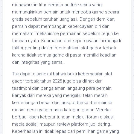
menawarkan fitur demo atau free spins yang
memungkinkan pemain untuk mencoba game secara
gratis sebelum taruhan uang asli. Dengan demikian,
pemain dapat membangun kepercayaan diri dan
memahami mekanisme permainan sebelum terjun ke
taruhan nyata. Keamanan dan kepercayaan ini menjadi
faktor penting dalam menentukan slot gacor terbaik,
karena tidak semua game di pasar memiliki keadilan
dan integritas yang sama.
Tak dapat disangkal bahwa bukti keberhasilan slot
gacor terbaik tahun 2025 juga bisa dilihat dari
testimoni dan pengalaman langsung para pemain.
Banyak dari mereka yang mengaku telah meraih
kemenangan besar dan jackpot berkat bermain di
mesin-mesin yang masuk kategori gacor. Mereka
berbagi kisah keberuntungan melalui forum diskusi,
media sosial, maupun review platform judi daring.
Keberhasilan ini tidak lepas dari pemilihan game yang