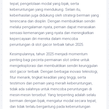
tepat, pengelolaan modal yang bijak, serta
keberuntungan yang mendukung. Selain itu,
keberhasilan juga didukung oleh strategi bermain yang
terencana dan disiplin. Dengan membuktikan sendiri
melalui pengalaman nyata, pemain dapat merasakan
sensasi kemenangan yang nyata dan meningkatkan
kepercayaan diri mereka dalam mencoba
peruntungan di slot gacor terbaik tahun 2025.
Kesimpulannya, tahun 2025 menjadi momentum
penting bagi pecinta permainan slot online untuk
mengeksplorasi dan membuktikan sendiri keunggulan
slot gacor terbaik. Dengan berbagai inovasi teknologi,
fitur menarik, tingkat keadilan yang tinggi, serta
testimoni dari pemain yang meraih keberuntungan,
tidak ada salahnya untuk mencoba peruntungan di
mesin-mesin tersebut. Yang terpenting adalah selalu
bermain dengan bijak, mengatur modal secara tepat,
dan tidak terlalu bergantung pada keberuntungan