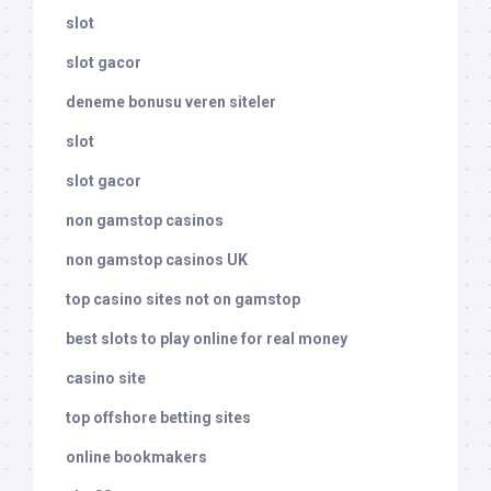
slot
slot gacor
deneme bonusu veren siteler
slot
slot gacor
non gamstop casinos
non gamstop casinos UK
top casino sites not on gamstop
best slots to play online for real money
casino site
top offshore betting sites
online bookmakers