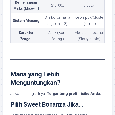
Kemenangan
21,100x
5,000x
Maks (Maxwin)
Simbol di mana
Kelompok/Cluste
Sistem Menang
saja (min. 8)
r (min. 5)
Karakter
Acak (Bom
Menetap di posisi
Pengali
Pelangi)
(Sticky Spots)
Mana yang Lebih
Menguntungkan?
Jawaban singkatnya:
Tergantung profil risiko Anda.
Pilih Sweet Bonanza Jika…