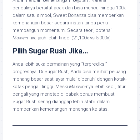
Anda mencari kemenangan “kejutan”. Karena
pengalinya bersifat acak dan bisa muncul hingga 100x
dalam satu simbol, Sweet Bonanza bisa memberikan
kemenangan besar secara instan tanpa perlu
membangun momentum. Secara teori, potensi
Maxwin
-nya jauh lebih tinggi (21,100x vs 5,000x).
Pilih Sugar Rush Jika…
Anda lebih suka permainan yang “terprediksi”
progresnya. Di Sugar Rush, Anda bisa melihat peluang
menang besar saat layar mulai dipenuhi dengan kotak-
kotak pengali tinggi. Meski
Maxwin
-nya lebih kecil, fitur
pengali yang menetap di babak bonus membuat
Sugar Rush sering dianggap lebih stabil dalam
memberikan kemenangan menengah ke atas.